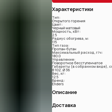
Характеристики
Тип
:
Открытого горения
Цвет
:
Черный матовый
Мощность, кВт
:
2.5
Радиус обогрева, м
:
1.15
Тип газа
:
Пропан-бутан
Максимальный расход, г/ч
:
180.0
Управление
:
Поворотное бесступенчатое
Габариты (в собранном виде), с
В 102, Ø 36
Вес, кг
:
12.5
Бренд
:
Enders
Описание
Уличный газовый камин Enders NOV
Доставка
пламени. Премиальный дизайн со 
функциональным источником тепла