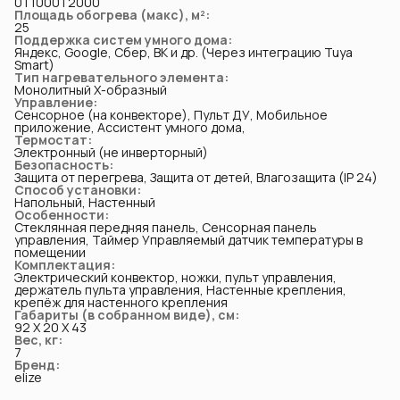
0 l 1000 l 2000
Площадь обогрева (макс), м²
:
25
Поддержка систем умного дома
:
Яндекс, Google, Сбер, ВК и др. (Через интеграцию Tuya
Smart)
Тип нагревательного элемента
:
Монолитный Х-образный
Управление
:
Сенсорное (на конвекторе), Пульт ДУ, Мобильное
приложение, Ассистент умного дома,
Термостат
:
Электронный (не инверторный)
Безопасность
:
Защита от перегрева, Защита от детей, Влагозащита (IP 24)
Способ установки
:
Напольный, Настенный
Особенности
:
Стеклянная передняя панель, Сенсорная панель
управления, Таймер Управляемый датчик температуры в
помещении
Комплектация
:
Электрический конвектор, ножки, пульт управления,
держатель пульта управления, Настенные крепления,
крепёж для настенного крепления
Габариты (в собранном виде), см
:
92 X 20 X 43
Вес, кг
:
7
Бренд
:
elize