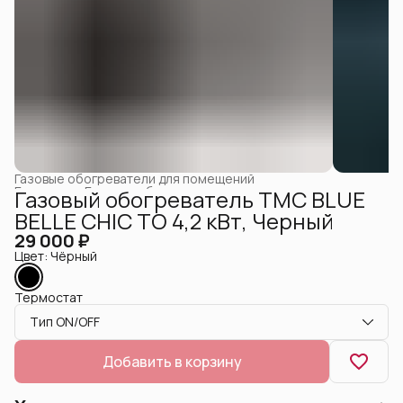
Газовые обогреватели для помещений
Главная
›
Газовые обогреватели
›
Газовый обогреватель ТМС BLUE
BELLE CHIC ТО 4,2 кВт, Черный
29 000 ₽
Цвет: Чёрный
Термостат
Тип ON/OFF
Добавить в корзину