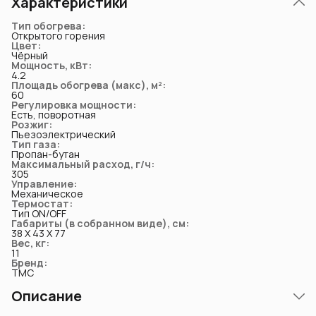
Характеристики
Тип обогрева
:
Открытого горения
Цвет
:
Чёрный
Мощность, кВт
:
4.2
Площадь обогрева (макс), м²
:
60
Регулировка мощности
:
Есть, поворотная
Розжиг
:
Пьезоэлектрический
Тип газа
:
Пропан-бутан
Максимальный расход, г/ч
:
305
Управление
:
Механическое
Термостат
:
Тип ON/OFF
Габариты (в собранном виде), см
:
38 Х 43 Х 77
Вес, кг
:
11
Бренд
:
TMC
Описание