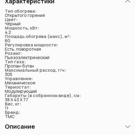
Характеристики
Тип обогрева
:
Открытого горения
Цвет
:
Чёрный
Мощность, кВт
:
4.2
Площадь обогрева (макс), м²
:
60
Регулировка мощности
:
Есть, поворотная
Розжиг
:
Пьезоэлектрический
Тип газа
:
Пропан-бутан
Максимальный расход, г/ч
:
305
Управление
:
Механическое
Термостат
:
Модулирующий
Габариты (в собранном виде), см
:
38 Х 43 Х 77
Вес, кг
:
11
Бренд
:
TMC
Описание