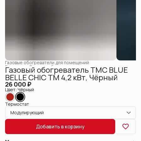
Газовые обогреватели для помещений
Главная
›
Газовые обогреватели
›
Газовый обогреватель ТМС BLUE
BELLE CHIC ТМ 4,2 кВт, Чёрный
26 000 ₽
Цвет: Чёрный
Термостат
Модулирующий
Добавить в корзину