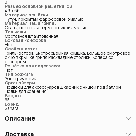
3
Размер основной решётки, см
:
49 х 66
Материал решётки
:
Чугун, покрытый фарфоровой эмалью
Материал чаши гриля
:
Сталь, покрытая термостойкой эмалью
Тип чаши
:
Составная штампованная
Боковая конфорка
:
Нет
Особенности
:
Гриль-остров, Быстросъёмная крышка, Большое смотровое
окно в крышке гриля Раскладные столики, Колёса со
стопором
Решётка для подогрева
:
Нет
Тип розжига
:
Электрический
Органайзеры
:
Подвесы для аксессуаров Шкафчик с нишей под баллон
Полки для хранения
Вес, кг
:
85
Бренд
:
Sahara
Описание
Газовый гриль Sahara ARKE — это премиальное решение,
Доставка