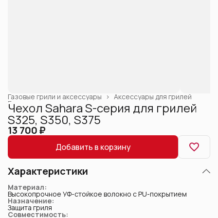
Газовые грили и аксессуары
›
Аксессуары для грилей
Главная
›
Чехол Sahara S-серия для грилей
S325, S350, S375
13 700 ₽
Добавить в корзину
Характеристики
Материал
:
Высокопрочное УФ-стойкое волокно с PU-покрытием
Назначение
:
Защита гриля
Совместимость
: