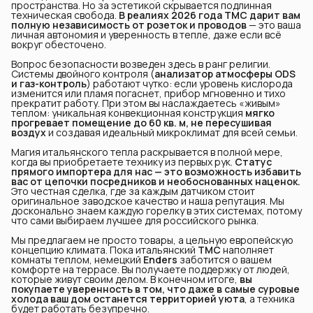
пространства. Но за эстетикой скрывается подлинная
техническая свобода.
В реалиях 2026 года TMC дарит вам 
полную независимость от розеток и проводов
— это ваша
личная автономия и уверенность в тепле, даже если всё
вокруг обесточено.
Вопрос безопасности возведен здесь в ранг религии.
Системы двойного контроля (
анализатор атмосферы ODS 
и газ-контроль
) работают чутко: если уровень кислорода
изменится или пламя погаснет, прибор мгновенно и тихо
прекратит работу. При этом вы наслаждаетесь «живым»
теплом: уникальная конвекционная конструкция
мягко 
прогревает помещение до 60 кв. м, не пересушивая 
воздух
и создавая идеальный микроклимат для всей семьи.
Магия итальянского тепла раскрывается в полной мере,
когда вы приобретаете технику из первых рук.
Статус 
прямого импортера для нас — это возможность избавить 
вас от цепочки посредников и необоснованных наценок.
Это честная сделка, где за каждым датчиком стоит
оригинальное заводское качество и наша репутация. Мы
досконально знаем каждую горелку в этих системах, потому
что сами выбираем лучшее для российского рынка.
Мы предлагаем не просто товары, а цельную европейскую
концепцию климата. Пока итальянский
TMC
наполняет
комнаты теплом, немецкий
Enders
заботится о вашем
комфорте на террасе. Вы получаете поддержку от людей,
которые живут своим делом. В конечном итоге,
вы 
покупаете уверенность в том, что даже в самые суровые 
холода ваш дом останется территорией уюта
, а техника
будет работать безупречно.