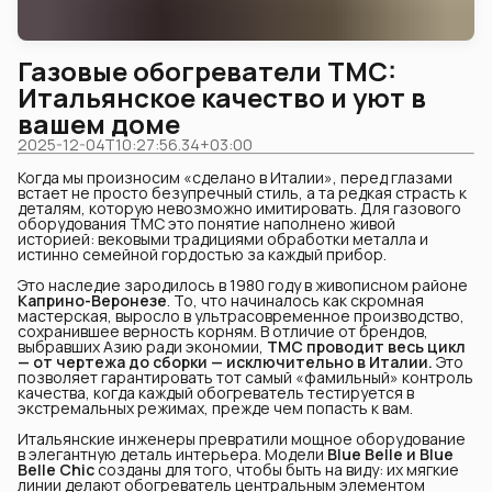
Газовые обогреватели TMC:
Итальянское качество и уют в
вашем доме
2025-12-04T10:27:56.34+03:00
Когда мы произносим «сделано в Италии», перед глазами
встает не просто безупречный стиль, а та редкая страсть к
деталям, которую невозможно имитировать. Для газового
оборудования TMC это понятие наполнено живой
историей: вековыми традициями обработки металла и
истинно семейной гордостью за каждый прибор.
Это наследие зародилось в 1980 году в живописном районе
Каприно-Веронезе
. То, что начиналось как скромная
мастерская, выросло в ультрасовременное производство,
сохранившее верность корням. В отличие от брендов,
выбравших Азию ради экономии,
TMC проводит весь цикл 
— от чертежа до сборки — исключительно в Италии.
Это
позволяет гарантировать тот самый «фамильный» контроль
качества, когда каждый обогреватель тестируется в
экстремальных режимах, прежде чем попасть к вам.
Итальянские инженеры превратили мощное оборудование
в элегантную деталь интерьера. Модели
Blue Belle и Blue 
Belle Chic
созданы для того, чтобы быть на виду: их мягкие
линии делают обогреватель центральным элементом